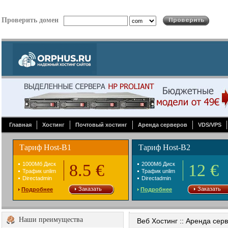
Проверить домен
Главная
Хостинг
Почтовый хостинг
Аренда серверов
VDS/VPS
Тариф Host-B1
Тариф Host-B2
1000Mб Диск
8.5 €
2000Mб Диск
12 €
Трафик unlim
Трафик unlim
Directadmin
Directadmin
Заказать
Заказать
Подробнее
Подробнее
Наши преимущества
Веб Хостинг :: Аренда сер