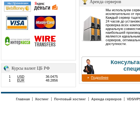
Аренда серверов
Мы используем сер
исключительно от пр
Каждый сервер тщате
24 часов до установ
проверка всех компо
идеальную совмести
наибольшей производ
являются идеальным
серверов, оптимальн
доступности.
Консульта
специ
Курсы валют ЦБ РФ
1
USD
36.0475
Подробнее
1
EUR
48.2856
Главная
Хостинг
Почтовый хостинг
Аренда серверов
VDS/VP