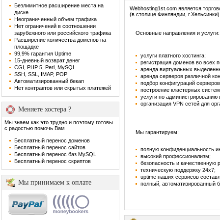
Безлимитное расширение места на
Webhosting1st.com является торго
диске
(в столице Финляндии, г.Хельсинки)
Неограниченный объем трафика
Нет ограничений в соотношении
зарубежного или российского трафика
Основные направления и услуги:
Расширение количества доменов на
площадке
99,9% гарантия Uptime
услуги платного хостинга;
15-дневный возврат денег
регистрация доменов во всех 
CGI, PHP 5, Perl, MySQL
аренда виртуальных выделенн
SSH, SSL, IMAP, POP
аренда серверов различной ко
Автоматизированный бекап
подбор конфигураций серверов
Нет контрактов или скрытых платежей
построение кластерных систем
услуги по администрированию
организация VPN сетей для орг
Меняете хостера ?
Мы знаем как это трудно и поэтому готовы
с радостью помочь Вам
Мы гарантируем:
Бесплатный перенос доменов
Бесплатный перенос сайтов
полную конфиденциальность и
Бесплатный перенос баз MySQL
высокий профессионализм;
Бесплатный перенос скриптов
безопасность и качественную 
техническую поддержку 24х7;
uptime наших сервисов составл
Мы принимаем к оплате
полный, автоматизированный б