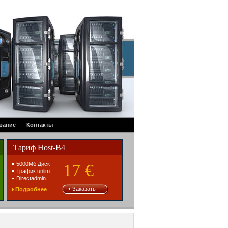
вание
Контакты
Тариф Host-B4
5000Mб Диск
17 €
Трафик unlim
Directadmin
Заказать
Подробнее