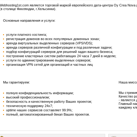
Webhosting1st.com является торговой маркой европейского дата-центра Oy Crea Nova
(в столице Финляндии, г.Хельсинки).
Основные направления и услуги:
услуги платного хостинга;
регистрация доменов во всех популярных доменных зонах;
аренда виртуальных выделенных серверов (VPS/VDS);
аренда серверов различной конфигурации и под различные задачи;
подбор конфигураций серверов для решений задач вашего бизнеса;
построение кластерных систем работающих 24 часа 7 дней в неделю;
услуги по администрированию выделенных серверов;
организация VPN сетей для организаций и частных лиц
Мы гарантируем:
Наша мисс
Мы стремим
полную конфиденциальность информации;
Качество р
высокий профессионализм;
- является
безопасность и качественную работу Ваших проектов;
Главный на
техническую поддержку 24х7;
каждому кл
uptime наших сервисов составляет 99.9%;
полный, автоматизированный бекап Ваших проектов
.