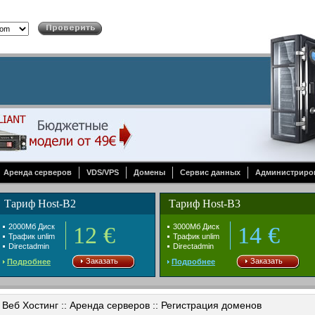
Аренда серверов
VDS/VPS
Домены
Сервис данных
Администриро
Тариф Host-B2
Тариф Host-B3
2000Mб Диск
12 €
3000Mб Диск
14 €
Трафик unlim
Трафик unlim
Directadmin
Directadmin
Заказать
Заказать
Подробнее
Подробнее
Веб Хостинг :: Аренда серверов :: Регистрация доменов