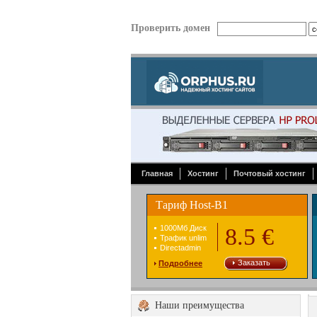
Проверить домен
Главная
Хостинг
Почтовый хостинг
Тариф Host-B1
1000Mб Диск
8.5 €
Трафик unlim
Directadmin
Заказать
Подробнее
Наши преимущества