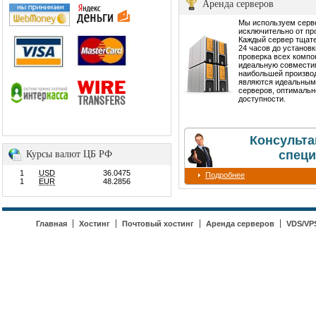
Аренда серверов
Мы используем сер
исключительно от пр
Каждый сервер тщате
24 часов до установ
проверка всех компо
идеальную совмести
наибольшей производ
являются идеальным
серверов, оптимальн
доступности.
Консульта
специ
Курсы валют ЦБ РФ
1
USD
36.0475
Подробнее
1
EUR
48.2856
Главная
Хостинг
Почтовый хостинг
Аренда серверов
VDS/VP