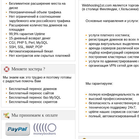
Безлимитное расширение места на
Webhosting1st.com является торго
диске
(в столице Финляндии, г.Хельсинки)
Неограниченный объем трафика
Нет ограничений в соотношении
зарубежного или российского трафика
Основные направления и услуги:
Расширение количества доменов на
площадке
99,9% гарантия Uptime
услуги платного хостинга;
15-дневный возврат денег
регистрация доменов во всех 
CGI, PHP 5, Perl, MySQL
аренда виртуальных выделенн
SSH, SSL, IMAP, POP
аренда серверов различной ко
Автоматизированный бекап
подбор конфигураций серверов
Нет контрактов или скрытых платежей
построение кластерных систем
услуги по администрированию
организация VPN сетей для орг
Меняете хостера ?
Мы знаем как это трудно и поэтому готовы
с радостью помочь Вам
Мы гарантируем:
Бесплатный перенос доменов
Бесплатный перенос сайтов
полную конфиденциальность и
Бесплатный перенос баз MySQL
высокий профессионализм;
Бесплатный перенос скриптов
безопасность и качественную 
техническую поддержку 24х7;
uptime наших сервисов составл
Мы принимаем к оплате
полный, автоматизированный б