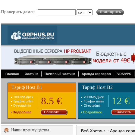
Проверить домен
Главная
Хостинг
Почтовый хостинг
Аренда серверов
VDS/VPS
Тариф Host-B1
Тариф Host-B2
1000Mб Диск
8.5 €
2000Mб Диск
12 €
Трафик unlim
Трафик unlim
Directadmin
Directadmin
Заказать
Заказать
Подробнее
Подробнее
Наши преимущества
Веб Хостинг :: Аренда сер