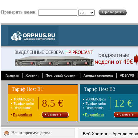
Проверить домен
Главная
Хостинг
Почтовый хостинг
Аренда серверов
VDS/VPS
Тариф Host-B1
Тариф Host-B2
1000Mб Диск
8.5 €
2000Mб Диск
12 €
Трафик unlim
Трафик unlim
Directadmin
Directadmin
Заказать
Заказать
Подробнее
Подробнее
Наши преимущества
Веб Хостинг :: Аренда сер