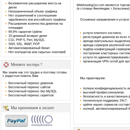
Безлимитное расширение места на
Webhosting1st.com является торго
диске
(в столице Финляндии, г.Хельсинки)
Неограниченный объем трафика
Нет ограничений в соотношении
зарубежного или российского трафика
Основные направления и услуги:
Расширение количества доменов на
площадке
99,9% гарантия Uptime
услуги платного хостинга;
15-дневный возврат денег
регистрация доменов во всех 
CGI, PHP 5, Perl, MySQL
аренда виртуальных выделенн
SSH, SSL, IMAP, POP
аренда серверов различной ко
Автоматизированный бекап
подбор конфигураций серверов
Нет контрактов или скрытых платежей
построение кластерных систем
услуги по администрированию
организация VPN сетей для орг
Меняете хостера ?
Мы знаем как это трудно и поэтому готовы
с радостью помочь Вам
Мы гарантируем:
Бесплатный перенос доменов
Бесплатный перенос сайтов
полную конфиденциальность и
Бесплатный перенос баз MySQL
высокий профессионализм;
Бесплатный перенос скриптов
безопасность и качественную 
техническую поддержку 24х7;
uptime наших сервисов составл
Мы принимаем к оплате
полный, автоматизированный б