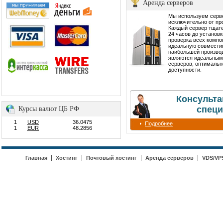
Аренда серверов
Мы используем сер
исключительно от пр
Каждый сервер тщате
24 часов до установ
проверка всех компо
идеальную совмести
наибольшей производ
являются идеальным
серверов, оптимальн
доступности.
Консульта
специ
Курсы валют ЦБ РФ
1
USD
36.0475
Подробнее
1
EUR
48.2856
Главная
Хостинг
Почтовый хостинг
Аренда серверов
VDS/VP