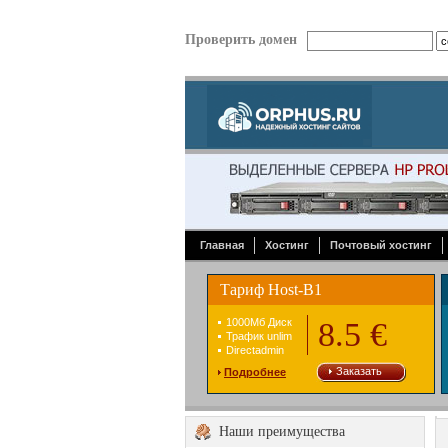
Проверить домен
Главная
Хостинг
Почтовый хостинг
Тариф Host-B1
1000Mб Диск
8.5 €
Трафик unlim
Directadmin
Заказать
Подробнее
Наши преимущества