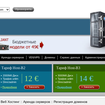
Аренда серверов
VDS/VPS
Домены
Сервис данных
Администриро
Тариф Host-B2
Тариф Host-B3
2000Mб Диск
12 €
3000Mб Диск
14 €
Трафик unlim
Трафик unlim
Directadmin
Directadmin
Заказать
Заказать
Подробнее
Подробнее
Веб Хостинг :: Аренда серверов :: Регистрация доменов