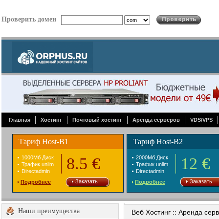
Проверить домен
Главная
Хостинг
Почтовый хостинг
Аренда серверов
VDS/VPS
Тариф Host-B1
Тариф Host-B2
1000Mб Диск
8.5 €
2000Mб Диск
12 €
Трафик unlim
Трафик unlim
Directadmin
Directadmin
Заказать
Заказать
Подробнее
Подробнее
Наши преимущества
Веб Хостинг :: Аренда сер