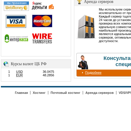
Аренда серверов
Мы используем сер
исключительно от пр
Каждый сервер тщате
24 часов до установ
проверка всех компо
идеальную совмести
наибольшей производ
являются идеальным
серверов, оптимальн
доступности.
Консульта
специ
Курсы валют ЦБ РФ
1
USD
36.0475
Подробнее
1
EUR
48.2856
Главная
Хостинг
Почтовый хостинг
Аренда серверов
VDS/VP