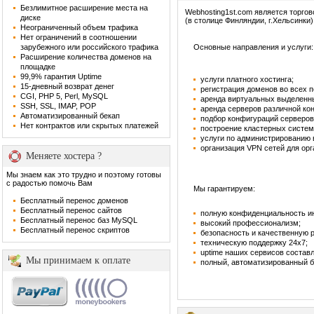
Безлимитное расширение места на
Webhosting1st.com является торго
диске
(в столице Финляндии, г.Хельсинки)
Неограниченный объем трафика
Нет ограничений в соотношении
зарубежного или российского трафика
Основные направления и услуги:
Расширение количества доменов на
площадке
99,9% гарантия Uptime
услуги платного хостинга;
15-дневный возврат денег
регистрация доменов во всех 
CGI, PHP 5, Perl, MySQL
аренда виртуальных выделенн
SSH, SSL, IMAP, POP
аренда серверов различной ко
Автоматизированный бекап
подбор конфигураций серверов
Нет контрактов или скрытых платежей
построение кластерных систем
услуги по администрированию
организация VPN сетей для орг
Меняете хостера ?
Мы знаем как это трудно и поэтому готовы
с радостью помочь Вам
Мы гарантируем:
Бесплатный перенос доменов
Бесплатный перенос сайтов
полную конфиденциальность и
Бесплатный перенос баз MySQL
высокий профессионализм;
Бесплатный перенос скриптов
безопасность и качественную 
техническую поддержку 24х7;
uptime наших сервисов составл
Мы принимаем к оплате
полный, автоматизированный б