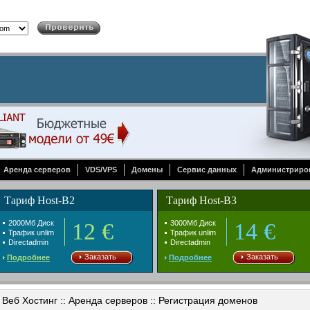
Аренда серверов
VDS/VPS
Домены
Сервис данных
Администриро
Тариф Host-B2
Тариф Host-B3
2000Mб Диск
12 €
3000Mб Диск
14 €
Трафик unlim
Трафик unlim
Directadmin
Directadmin
Заказать
Заказать
Подробнее
Подробнее
Веб Хостинг :: Аренда серверов :: Регистрация доменов