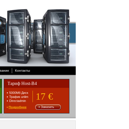
вание
Контакты
Тариф Host-B4
5000Mб Диск
17 €
Трафик unlim
Directadmin
Заказать
Подробнее