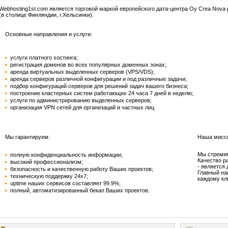
Webhosting1st.com является торговой маркой европейского дата-центра Oy Crea Nova
(в столице Финляндии, г.Хельсинки).
Основные направления и услуги:
услуги платного хостинга;
регистрация доменов во всех популярных доменных зонах;
аренда виртуальных выделенных серверов (VPS/VDS);
аренда серверов различной конфигурации и под различные задачи;
подбор конфигураций серверов для решений задач вашего бизнеса;
построение кластерных систем работающих 24 часа 7 дней в неделю;
услуги по администрированию выделенных серверов;
организация VPN сетей для организаций и частных лиц
Мы гарантируем:
Наша мисс
Мы стремим
полную конфиденциальность информации;
Качество р
высокий профессионализм;
- является
безопасность и качественную работу Ваших проектов;
Главный на
техническую поддержку 24х7;
каждому кл
uptime наших сервисов составляет 99.9%;
полный, автоматизированный бекап Ваших проектов
.