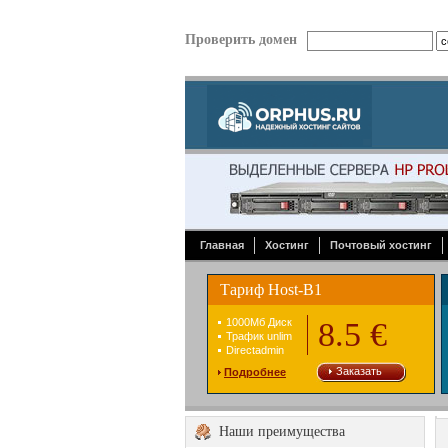
Проверить домен
Главная
Хостинг
Почтовый хостинг
Тариф Host-B1
1000Mб Диск
8.5 €
Трафик unlim
Directadmin
Заказать
Подробнее
Наши преимущества