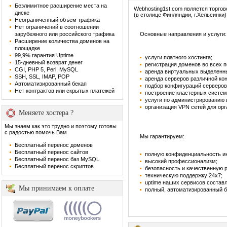
Безлимитное расширение места на
Webhosting1st.com является торго
диске
(в столице Финляндии, г.Хельсинки)
Неограниченный объем трафика
Нет ограничений в соотношении
зарубежного или российского трафика
Основные направления и услуги:
Расширение количества доменов на
площадке
99,9% гарантия Uptime
услуги платного хостинга;
15-дневный возврат денег
регистрация доменов во всех 
CGI, PHP 5, Perl, MySQL
аренда виртуальных выделенн
SSH, SSL, IMAP, POP
аренда серверов различной ко
Автоматизированный бекап
подбор конфигураций серверов
Нет контрактов или скрытых платежей
построение кластерных систем
услуги по администрированию
организация VPN сетей для орг
Меняете хостера ?
Мы знаем как это трудно и поэтому готовы
с радостью помочь Вам
Мы гарантируем:
Бесплатный перенос доменов
Бесплатный перенос сайтов
полную конфиденциальность и
Бесплатный перенос баз MySQL
высокий профессионализм;
Бесплатный перенос скриптов
безопасность и качественную 
техническую поддержку 24х7;
uptime наших сервисов составл
Мы принимаем к оплате
полный, автоматизированный б