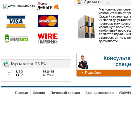
Аренда серверов
Мы используем сер
исключительно от пр
Каждый сервер тщате
24 часов до установ
проверка всех компо
идеальную совмести
наибольшей производ
являются идеальным
серверов, оптимальн
доступности.
Консульта
специ
Курсы валют ЦБ РФ
1
USD
36.0475
Подробнее
1
EUR
48.2856
Главная
Хостинг
Почтовый хостинг
Аренда серверов
VDS/VP