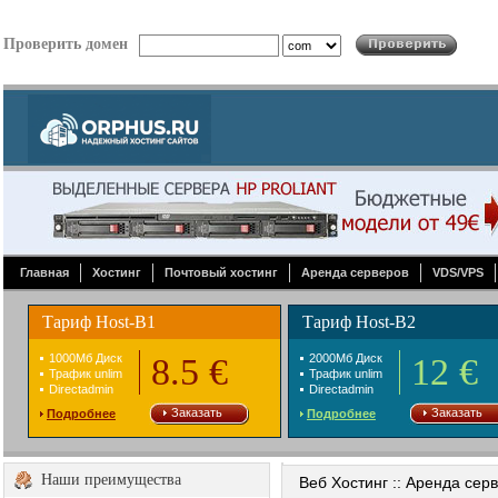
Проверить домен
Главная
Хостинг
Почтовый хостинг
Аренда серверов
VDS/VPS
Тариф Host-B1
Тариф Host-B2
1000Mб Диск
8.5 €
2000Mб Диск
12 €
Трафик unlim
Трафик unlim
Directadmin
Directadmin
Заказать
Заказать
Подробнее
Подробнее
Наши преимущества
Веб Хостинг :: Аренда сер