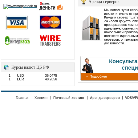
Аренда серверов
Мы используем сер
исключительно от пр
Каждый сервер тщате
24 часов до установ
проверка всех компо
идеальную совмести
наибольшей производ
являются идеальным
серверов, оптимальн
доступности.
Консульта
специ
Курсы валют ЦБ РФ
1
USD
36.0475
Подробнее
1
EUR
48.2856
Главная
Хостинг
Почтовый хостинг
Аренда серверов
VDS/VP