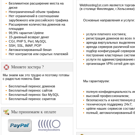
Безлимитное расширение места на
Webhosting1st.com является торго
диске
(в столице Финляндии, г.Хельсинки)
Неограниченный объем трафика
Нет ограничений в соотношении
зарубежного или российского трафика
Основные направления и услуги:
Расширение количества доменов на
площадке
99,9% гарантия Uptime
услуги платного хостинга;
15-дневный возврат денег
регистрация доменов во всех 
CGI, PHP 5, Perl, MySQL
аренда виртуальных выделенн
SSH, SSL, IMAP, POP
аренда серверов различной ко
Автоматизированный бекап
подбор конфигураций серверов
Нет контрактов или скрытых платежей
построение кластерных систем
услуги по администрированию
организация VPN сетей для орг
Меняете хостера ?
Мы знаем как это трудно и поэтому готовы
с радостью помочь Вам
Мы гарантируем:
Бесплатный перенос доменов
Бесплатный перенос сайтов
полную конфиденциальность и
Бесплатный перенос баз MySQL
высокий профессионализм;
Бесплатный перенос скриптов
безопасность и качественную 
техническую поддержку 24х7;
uptime наших сервисов составл
Мы принимаем к оплате
полный, автоматизированный б