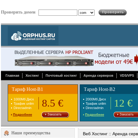
Проверить домен
Главная
Хостинг
Почтовый хостинг
Аренда серверов
VDS/VPS
Тариф Host-B1
Тариф Host-B2
1000Mб Диск
8.5 €
2000Mб Диск
12 €
Трафик unlim
Трафик unlim
Directadmin
Directadmin
Заказать
Заказать
Подробнее
Подробнее
Наши преимущества
Веб Хостинг :: Аренда сер