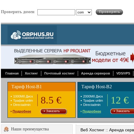
Проверить домен
Главная
Хостинг
Почтовый хостинг
Аренда серверов
VDS/VPS
Тариф Host-B1
Тариф Host-B2
1000Mб Диск
8.5 €
2000Mб Диск
12 €
Трафик unlim
Трафик unlim
Directadmin
Directadmin
Заказать
Заказать
Подробнее
Подробнее
Наши преимущества
Веб Хостинг :: Аренда сер