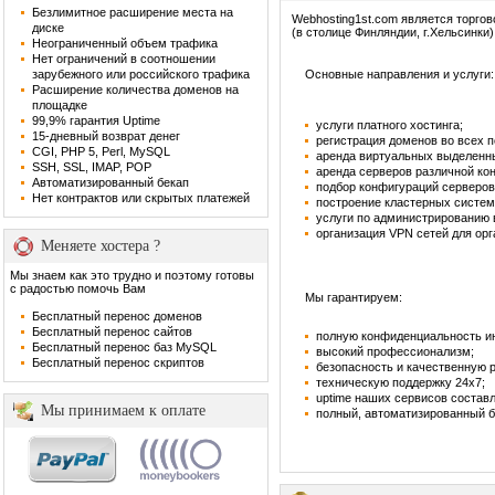
Безлимитное расширение места на
Webhosting1st.com является торго
диске
(в столице Финляндии, г.Хельсинки)
Неограниченный объем трафика
Нет ограничений в соотношении
зарубежного или российского трафика
Основные направления и услуги:
Расширение количества доменов на
площадке
99,9% гарантия Uptime
услуги платного хостинга;
15-дневный возврат денег
регистрация доменов во всех 
CGI, PHP 5, Perl, MySQL
аренда виртуальных выделенн
SSH, SSL, IMAP, POP
аренда серверов различной ко
Автоматизированный бекап
подбор конфигураций серверов
Нет контрактов или скрытых платежей
построение кластерных систем
услуги по администрированию
организация VPN сетей для орг
Меняете хостера ?
Мы знаем как это трудно и поэтому готовы
с радостью помочь Вам
Мы гарантируем:
Бесплатный перенос доменов
Бесплатный перенос сайтов
полную конфиденциальность и
Бесплатный перенос баз MySQL
высокий профессионализм;
Бесплатный перенос скриптов
безопасность и качественную 
техническую поддержку 24х7;
uptime наших сервисов составл
Мы принимаем к оплате
полный, автоматизированный б