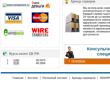
Аренда серверов
Мы используем сер
исключительно от пр
Каждый сервер тщате
24 часов до установ
проверка всех компо
идеальную совмести
наибольшей производ
являются идеальным
серверов, оптимальн
доступности.
Консульта
специ
Курсы валют ЦБ РФ
1
USD
36.0475
Подробнее
1
EUR
48.2856
Главная
Хостинг
Почтовый хостинг
Аренда серверов
VDS/VP