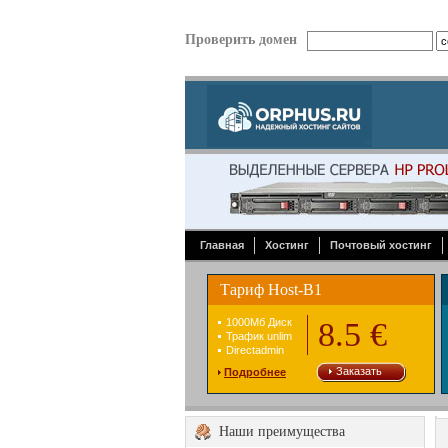
Проверить домен
Главная
Хостинг
Почтовый хостинг
Тариф Host-B1
1000Mб Диск
8.5 €
Трафик unlim
Directadmin
Заказать
Подробнее
Наши преимущества