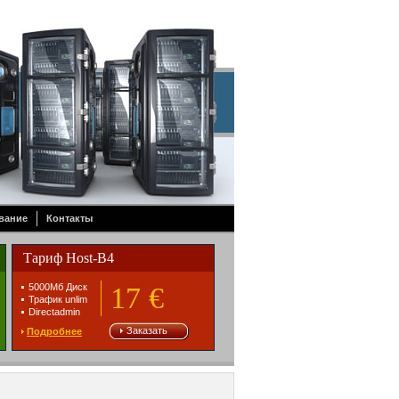
вание
Контакты
Тариф Host-B4
5000Mб Диск
17 €
Трафик unlim
Directadmin
Заказать
Подробнее