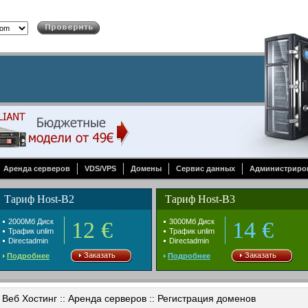
Аренда серверов
VDS/VPS
Домены
Сервис данных
Администриро
Тариф Host-B2
Тариф Host-B3
2000Mб Диск
12 €
3000Mб Диск
14 €
Трафик unlim
Трафик unlim
Directadmin
Directadmin
Заказать
Заказать
Подробнее
Подробнее
Веб Хостинг :: Аренда серверов :: Регистрация доменов