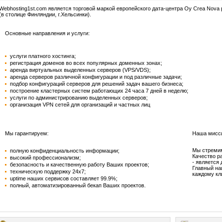
Webhosting1st.com является торговой маркой европейского дата-центра Oy Crea Nova
(в столице Финляндии, г.Хельсинки).
Основные направления и услуги:
услуги платного хостинга;
регистрация доменов во всех популярных доменных зонах;
аренда виртуальных выделенных серверов (VPS/VDS);
аренда серверов различной конфигурации и под различные задачи;
подбор конфигураций серверов для решений задач вашего бизнеса;
построение кластерных систем работающих 24 часа 7 дней в неделю;
услуги по администрированию выделенных серверов;
организация VPN сетей для организаций и частных лиц
Мы гарантируем:
Наша мисс
Мы стремим
полную конфиденциальность информации;
Качество р
высокий профессионализм;
- является
безопасность и качественную работу Ваших проектов;
Главный на
техническую поддержку 24х7;
каждому кл
uptime наших сервисов составляет 99.9%;
полный, автоматизированный бекап Ваших проектов
.