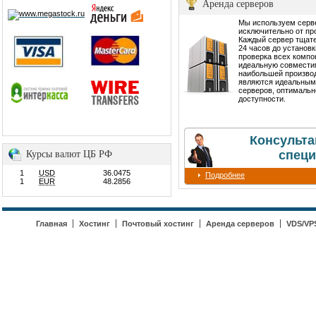
Аренда серверов
Мы используем сер
исключительно от пр
Каждый сервер тщате
24 часов до установ
проверка всех компо
идеальную совмести
наибольшей производ
являются идеальным
серверов, оптимальн
доступности.
Консульта
специ
Курсы валют ЦБ РФ
1
USD
36.0475
Подробнее
1
EUR
48.2856
Главная
Хостинг
Почтовый хостинг
Аренда серверов
VDS/VP