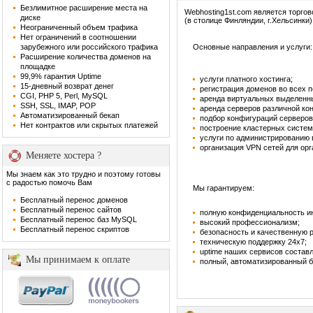
Безлимитное расширение места на
Webhosting1st.com является торго
диске
(в столице Финляндии, г.Хельсинки)
Неограниченный объем трафика
Нет ограничений в соотношении
зарубежного или российского трафика
Основные направления и услуги:
Расширение количества доменов на
площадке
99,9% гарантия Uptime
услуги платного хостинга;
15-дневный возврат денег
регистрация доменов во всех 
CGI, PHP 5, Perl, MySQL
аренда виртуальных выделенн
SSH, SSL, IMAP, POP
аренда серверов различной ко
Автоматизированный бекап
подбор конфигураций серверов
Нет контрактов или скрытых платежей
построение кластерных систем
услуги по администрированию
организация VPN сетей для орг
Меняете хостера ?
Мы знаем как это трудно и поэтому готовы
с радостью помочь Вам
Мы гарантируем:
Бесплатный перенос доменов
Бесплатный перенос сайтов
полную конфиденциальность и
Бесплатный перенос баз MySQL
высокий профессионализм;
Бесплатный перенос скриптов
безопасность и качественную 
техническую поддержку 24х7;
uptime наших сервисов составл
Мы принимаем к оплате
полный, автоматизированный б