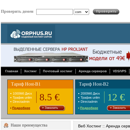
Проверить домен
Главная
Хостинг
Почтовый хостинг
Аренда серверов
VDS/VPS
Тариф Host-B1
Тариф Host-B2
1000Mб Диск
8.5 €
2000Mб Диск
12 €
Трафик unlim
Трафик unlim
Directadmin
Directadmin
Заказать
Заказать
Подробнее
Подробнее
Наши преимущества
Веб Хостинг :: Аренда сер